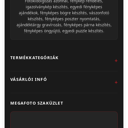
Fotókidolgozás azonnal
,
fénykép rendelés
,
igazolványkép készítés
,
egyedi fényképes
ajándékok
,
fényképes bögre készítés
,
vászonfotó
készítés
,
fényképes poszter nyomtatás
,
ajándéktárgy gravírozás
,
fényképes párna készítés
,
fényképes öngyújtó
,
egyedi puzzle készítés
.
TERMÉKKATEGÓRIÁK
Fotókidolgozás
VÁSÁRLÓI INFÓ
Egyedi Ajándéktárgyak
Üzletünk & Kapcsolat
Poszter & Falikép
MEGAFOTO SZAKÜZLET
Szállítás & Fizetés
Fotónaptár
ÁSZF
Webshop (Album, Keret)