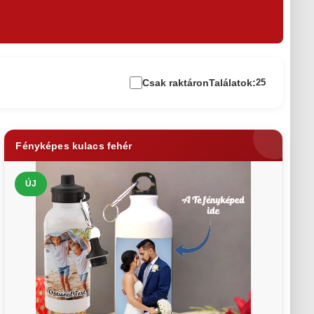
Csak raktáron
Találatok:
25
Fényképes kulacs fehér
ÚJ