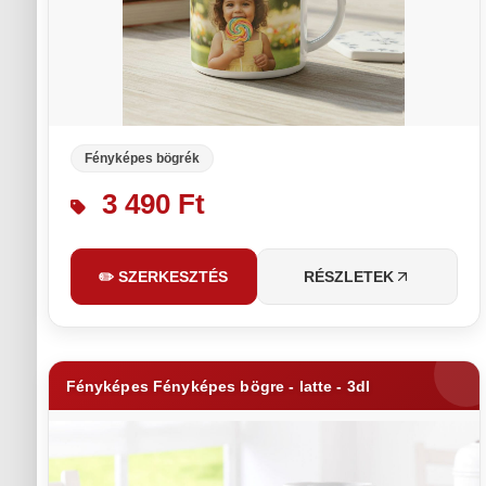
Fényképes bögrék
3 490 Ft
✏️ SZERKESZTÉS
RÉSZLETEK
Fényképes Fényképes bögre - latte - 3dl