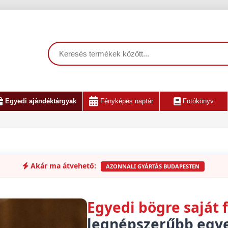
Egyedi ajándéktárgyak
Fényképes naptár
Fotókönyv
Akár ma átvehető:
AZONNALI GYÁRTÁS BUDAPESTEN
Egyedi bögre saját
legnépszerűbb egye