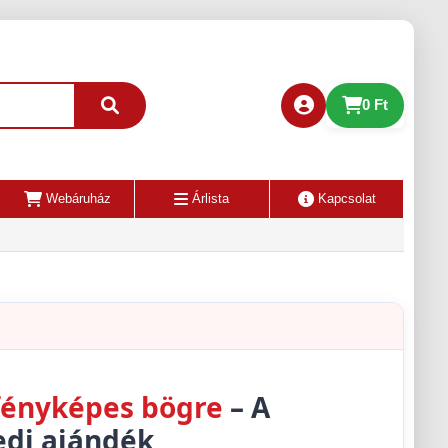
0 Ft
Webáruház
Árlista
Kapcsolat
 fényképes bögre
– A
di ajándék