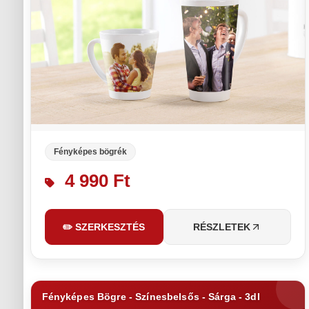
Fényképes bögrék
4 990 Ft
✏️ SZERKESZTÉS
RÉSZLETEK
Fényképes Bögre - Színesbelsős - Sárga - 3dl