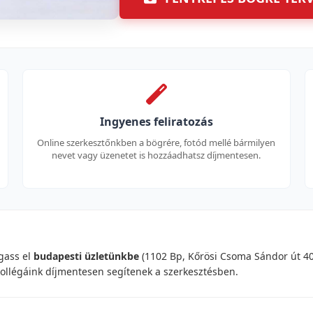
Ingyenes feliratozás
Online szerkesztőnkben a bögrére, fotód mellé bármilyen
nevet vagy üzenetet is hozzáadhatsz díjmentesen.
gass el
budapesti üzletünkbe
(1102 Bp, Kőrösi Csoma Sándor út 40
kollégáink díjmentesen segítenek a szerkesztésben.