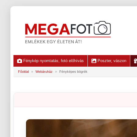
Fénykép nyomtatás, fotó előhívás
Poszter, vászon
Főoldal
»
Webáruház
»
Fényképes bögrék