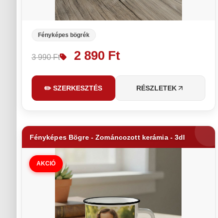
Fényképes bögrék
2 890 Ft
3 990 Ft
✏️ SZERKESZTÉS
RÉSZLETEK
Fényképes Bögre - Zománcozott kerámia - 3dl
AKCIÓ