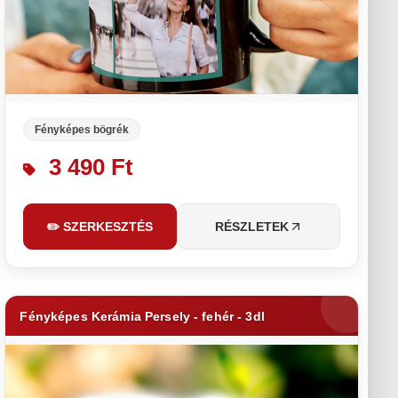
Fényképes bögrék
3 490 Ft
✏️ SZERKESZTÉS
RÉSZLETEK
Fényképes Kerámia Persely - fehér - 3dl