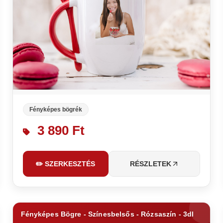
Fényképes bögrék
3 890 Ft
✏️ SZERKESZTÉS
RÉSZLETEK
Fényképes Bögre - Színesbelsős - Rózsaszín - 3dl