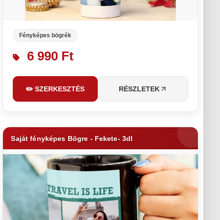
Fényképes bögrék
6 990 Ft
✏️ SZERKESZTÉS
RÉSZLETEK
Saját fényképes Bögre - Fekete- 3dl