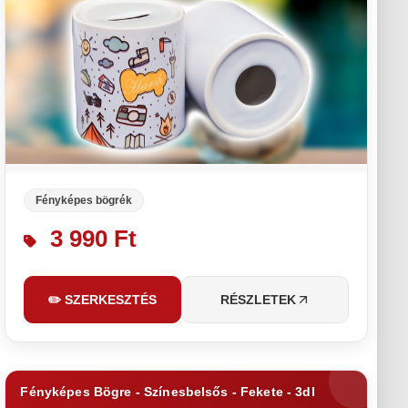
Fényképes bögrék
3 990 Ft
✏️ SZERKESZTÉS
RÉSZLETEK
Fényképes Bögre - Színesbelsős - Fekete - 3dl