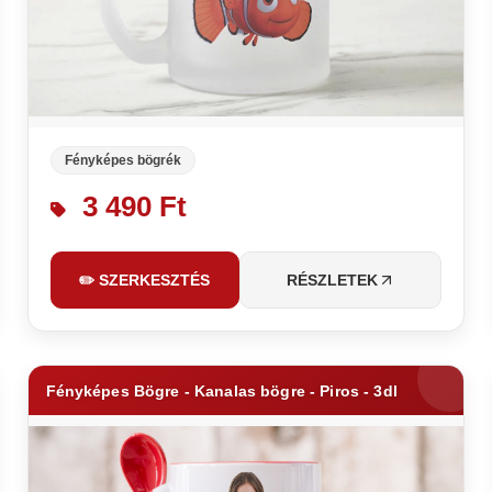
Fényképes bögrék
3 490 Ft
✏️ SZERKESZTÉS
RÉSZLETEK
Fényképes Bögre - Kanalas bögre - Piros - 3dl