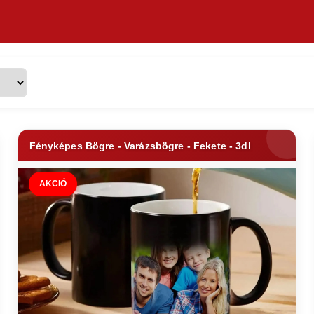
Fényképes Bögre - Varázsbögre - Fekete - 3dl
AKCIÓ