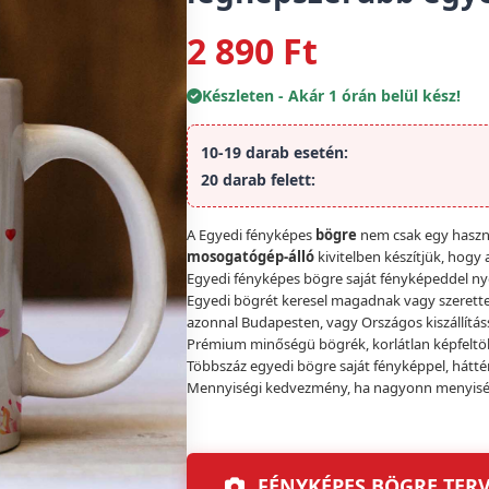
2 890 Ft
Készleten - Akár 1 órán belül kész!
10-19 darab esetén:
20 darab felett:
A Egyedi fényképes
bögre
nem csak egy haszn
mosogatógép-álló
kivitelben készítjük, hogy
Egyedi fényképes bögre saját fényképeddel nyo
Egyedi bögrét keresel magadnak vagy szeretted
azonnal Budapesten, vagy Országos kiszállítássa
Prémium minőségü bögrék, korlátlan képfeltölt
Többszáz egyedi bögre saját fényképpel, háttér
Mennyiségi kedvezmény, ha nagyonn menyiségü 
FÉNYKÉPES BÖGRE TERV