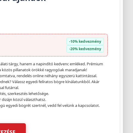
-10% kedvezmény
-20% kedvezmény
álati tárgy, hanem a napindító kedvenc emléked. Prémium
 a közös pillanatok örökké ragyogóak maradjanak!
mtatva, rendelés online néhány egyszerü kattintással.
nek? Válassz egyedi felíratos bögre kínálatunkból. Akár
l futárral.
és, szerkesztés lehetősége.
 dizájn közül választhatsz.
egyedi bögrét szertnél, vedd fel velünk a kapcsolatot.
EZÉSE