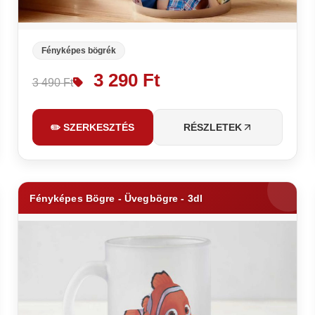
Fényképes bögrék
3 290 Ft
3 490 Ft
✏️ SZERKESZTÉS
RÉSZLETEK
Fényképes Bögre - Üvegbögre - 3dl