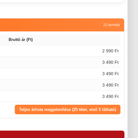
25 termék
Bruttó ár (Ft)
2 990 Ft
3 490 Ft
3 490 Ft
3 490 Ft
3 490 Ft
Teljes árlista megjelenítése (25 tétel, első 5 látható)