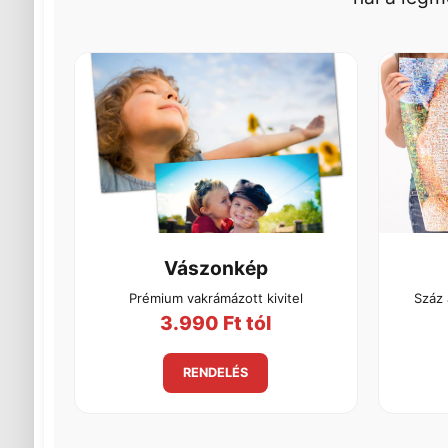
Vászonkép
Prémium vakrámázott kivitel
Száz 
3.990 Ft tól
RENDELÉS