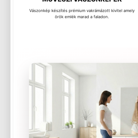
Vászonkép készítés prémium vakrámázott kivitel amely
örök emlék marad a faladon.