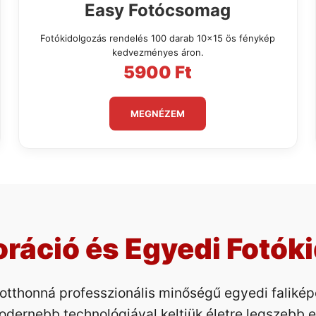
Easy Fotócsomag
Fotókidolgozás rendelés 100 darab 10x15 ös fénykép
kedvezményes áron.
5900 Ft
MEGNÉZEM
ráció és Egyedi Fotókid
otthonná professzionális minőségű egyedi faliké
odernebb technológiával keltjük életre legszebb 