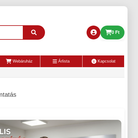
0 Ft
Webáruház
Árlista
Kapcsolat
mtatás