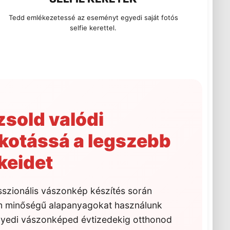
Tedd emlékezetessé az eseményt egyedi saját fotós
selfie kerettel.
zsold valódi
kotássá a legszebb
keidet
sszionális vászonkép készítés során
 minőségű alapanyagokat használunk
yedi vászonképed évtizedekig otthonod