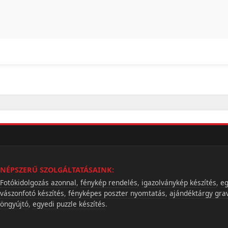
NÉPSZERŰ SZOLGÁLTATÁSAINK:
Fotókidolgozás azonnal
,
fénykép rendelés
,
igazolványkép készítés
,
eg
vászonfotó készítés
,
fényképes poszter nyomtatás
,
ajándéktárgy gra
öngyújtó
,
egyedi puzzle készítés
.