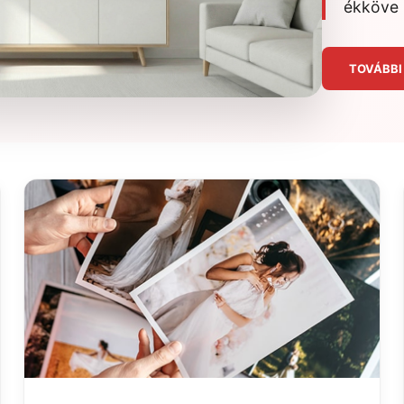
ékköve 
TOVÁBBI