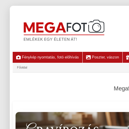
Fénykép nyomtatás, fotó előhívás
Poszter, vászon
Főoldal
Megaf