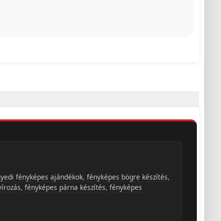
yedi fényképes ajándékok
,
fényképes bögre készítés
,
vírozás
,
fényképes párna készítés
,
fényképes