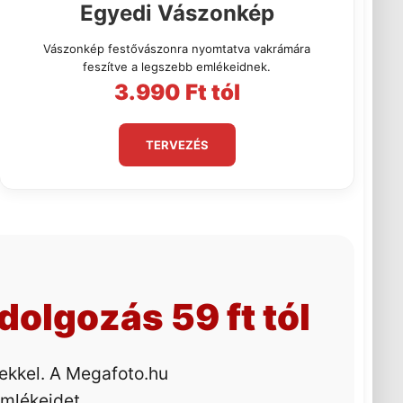
Egyedi Vászonkép
Vászonkép festővászonra nyomtatva vakrámára
feszítve a legszebb emlékeidnek.
3.990 Ft tól
TERVEZÉS
olgozás 59 ft tól
pekkel. A Megafoto.hu
emlékeidet.