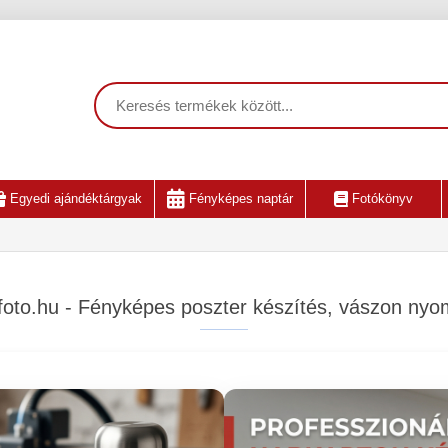
Egyedi ajándéktárgyak
Fényképes naptár
Fotókönyv
oto.hu - Fényképes poszter készítés, vászon nyo