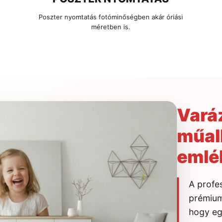
Poszter nyomtatás fotóminőségben akár óriási
méretben is.
Vará
műal
emlé
A profe
prémium
hogy eg